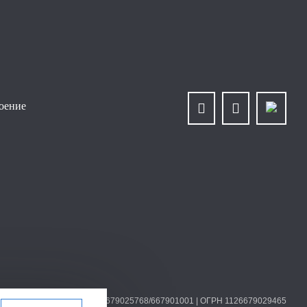
роение
О «Уралплит» | ИНН/КПП 6679025768/667901001 | ОГРН 1126679029465