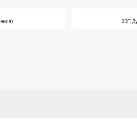
нения)
30П Ду