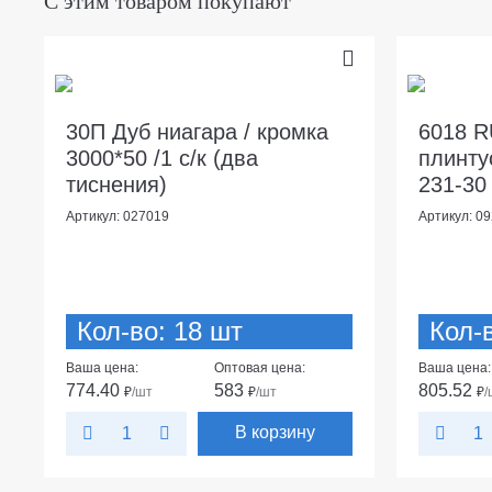
С этим товаром покупают
30П Дуб ниагара / кромка
6018 R
3000*50 /1 с/к (два
плинту
тиснения)
231-30 
Артикул: 027019
Артикул: 0
Кол-во: 18 шт
Кол-
Ваша цена:
Оптовая цена:
Ваша цена:
774.40
583
805.52
₽
/шт
₽
/шт
₽
/
В корзину