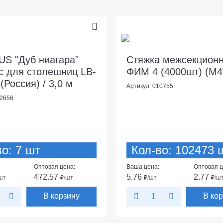
US "Дуб ниагара"
Стяжка межсекцион
с для столешниц LB-
ФИМ 4 (4000шт) (М4
(Россия) / 3,0 м
Артикул: 010755
92656
во: 7 шт
Кол-во: 102473 ш
Оптовая цена:
Ваша цена:
Оптовая ц
472.57
5.76
2.77
шт
₽
/шт
₽
/шт
₽
/ш
В корзину
В ко