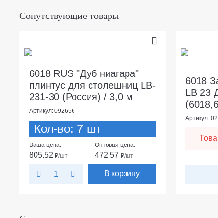
Сопутствующие товары
6018 RUS "Дуб ниагара"
6018 З
плинтус для столешниц LB-
LB 23 
231-30 (Россия) / 3,0 м
(6018,
Артикул: 092656
Артикул: 0
Кол-во: 7 шт
Това
Ваша цена:
Оптовая цена:
805.52
472.57
₽
/шт
₽
/шт
В корзину