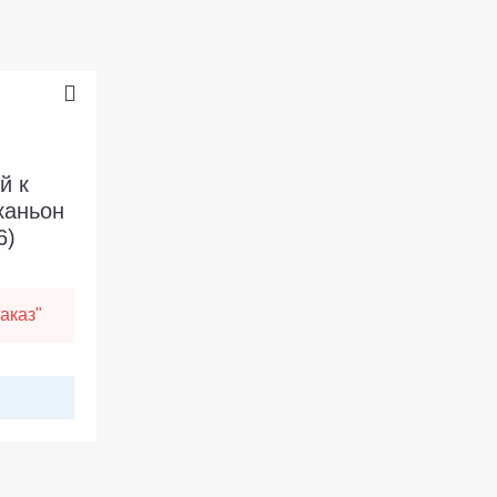
й к
каньон
6)
аказ"