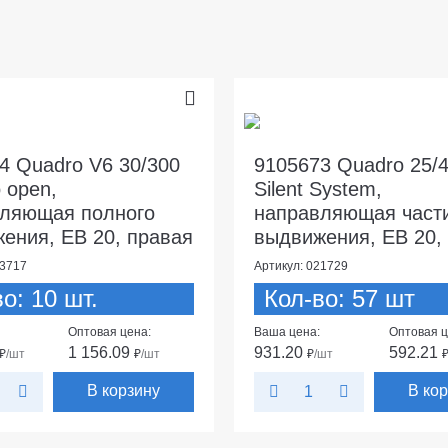
4 Quadro V6 30/300
9105673 Quadro 25/
 open,
Silent System,
ляющая полного
направляющая част
ения, EB 20, правая
выдвижения, EB 20,
03717
Артикул: 021729
о: 10 шт.
Кол-во: 57 шт
Оптовая цена:
Ваша цена:
Оптовая ц
1 156.09
931.20
592.21
₽
/шт
₽
/шт
₽
/шт
В корзину
В ко