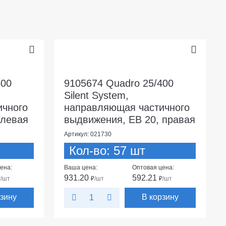
400
9105674 Quadro 25/400
Silent System,
ичного
направляющая частичного
 левая
выдвижения, EB 20, правая
Артикул: 021730
Кол-во: 57 шт
ена:
Ваша цена:
Оптовая цена:
931.20
592.21
₽
/шт
₽
/шт
₽
/шт
рзину
В корзину