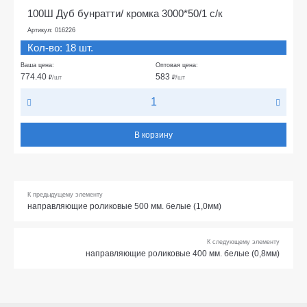
100Ш Дуб бунратти/ кромка 3000*50/1 с/к
Артикул: 016226
Кол-во: 18 шт.
Ваша цена:
Оптовая цена:
774.40
583
₽
/шт
₽
/шт
В корзину
К предыдущему элементу
направляющие роликовые 500 мм. белые (1,0мм)
К следующему элементу
направляющие роликовые 400 мм. белые (0,8мм)