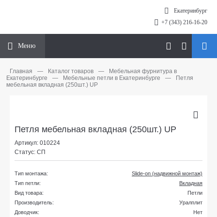
Екатеринбург
+7 (343) 216-16-20
Меню
Главная
—
Каталог товаров
—
Мебельная фурнитура в
Екатеринбурге
—
Мебельные петли в Екатеринбурге
—
Петля
мебельная вкладная (250шт.) UP
Петля мебельная вкладная (250шт.) UP
Артикул: 010224
Статус: СП
Тип монтажа:
Slide-on (надвижной монтаж)
Тип петли:
Вкладная
Вид товара:
Петли
Производитель:
Уралплит
Доводчик:
Нет