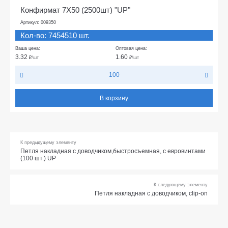
Конфирмат 7Х50 (2500шт) "UP"
Артикул: 009350
Кол-во: 7454510 шт.
Ваша цена:
Оптовая цена:
3.32
1.60
₽
/шт
₽
/шт
100
В корзину
К предыдущему элементу
Петля накладная с доводчиком,быстросъемная, с евровинтами
(100 шт.) UP
К следующему элементу
Петля накладная с доводчиком, clip-on