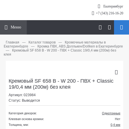
Екатеринбург
+7 (343) 216-16-20
Меню
Главная
—
Каталог товаров
—
Кромочные материалы в
Екатеринбурге
—
Кромка ПВХ, ABS Доллькен/Dollken в Екатеринбурге
—
Кремовый SF 658 В - W 200 - ПВХ + Classic 19/0,4 мм (200м) без
клея
Кремовый SF 658 В - W 200 - ПВХ + Classic
19/0,4 мм (200м) без клея
Артикул: 023984
Статус: Выводится
Категория декоров:
Однотонные
Клеевая основа кромки:
Нет
Толщина, мм:
0,4 мм