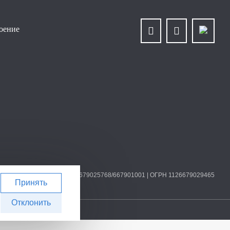
роение
О «Уралплит» | ИНН/КПП 6679025768/667901001 | ОГРН 1126679029465
Принять
Отклонить