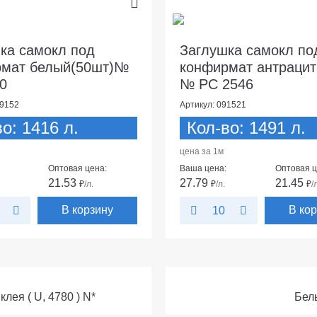
ка самокл под
Заглушка самокл по
рмат белый(50шт)№
конфирмат антрацит
0
№ PC 2546
09152
Артикул: 091521
о: 1416 л.
Кол-во: 1491 л.
цена за 1м
Оптовая цена:
Ваша цена:
Оптовая ц
21.53
27.79
21.45
₽
/л.
₽
/л.
₽
/
В корзину
В ко
10
лея ( U, 4780 ) N*
Белы