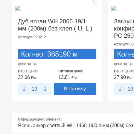
Дуб вотан WH 2066 19/1
Заглуш
мм (200м) без клея ( U, L )
конфи
PC 250
Артикул: 020212
Артикул: 0
Кол-во: 365190 м
Кол-в
цена за 1м
цена за 1м
Ваша цена:
Оптовая цена:
Ваша цена:
32.66
13.61
27.90
₽
/м
₽
/м
₽
/л.
В корзину
10
10
К предыдущему элементу
Ясень анкор светлый WH 1468 19/0,4 мм (200м) без к