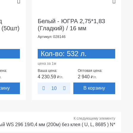
д
Белый - ЮГРА 2,75*1,83
 (50шт)
(Гладкий) / 16 мм
Артикул: 028146
Кол-во: 532 л.
цена за 1м
ена:
Ваша цена:
Оптовая цена:
4 230.59
2 940
л.
₽
/л.
₽
/л.
рзину
В корзину
10
К следующему элементу
й WS 296 19/0,4 мм (200м) без клея ( U, L, 8685 ) N*