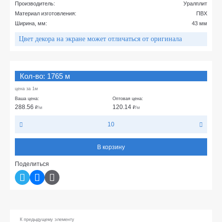
Производитель:
Уралплит
Материал изготовления:
ПВХ
Ширина, мм:
43 мм
Цвет декора на экране может отличаться от оригинала
Кол-во: 1765 м
цена за 1м
Ваша цена:
Оптовая цена:
288.56
120.14
₽
/м
₽
/м
10
В корзину
Поделиться
К предыдущему элементу