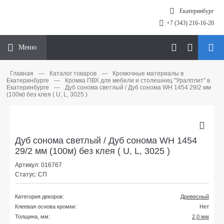
Екатеринбург
+7 (343) 216-16-20
Меню
Главная
—
Каталог товаров
—
Кромочные материалы в
Екатеринбурге
—
Кромка ПВХ для мебели и столешниц "Уралплит" в
Екатеринбурге
—
Дуб сонома светлый / Дуб сонома WH 1454 29/2 мм
(100м) без клея ( U, L, 3025 )
Дуб сонома светлый / Дуб сонома WH 1454
29/2 мм (100м) без клея ( U, L, 3025 )
Артикул: 016767
Статус: СП
Категория декоров:
Древесный
Клеевая основа кромки:
Нет
Толщина, мм:
2,0 мм