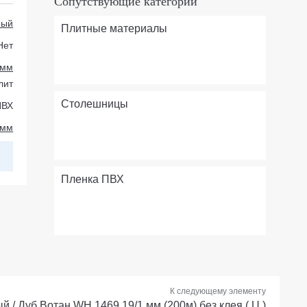
Сопутствующие категории
ный
Плитные материалы
Нет
 мм
лит
Столешницы
ПВХ
 мм
Пленка ПВХ
К следующему элементу
 / Дуб Вотан WH 1469 19/1 мм (200м) без клея ( U )