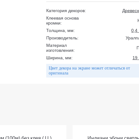
Категория декоров:
Древес
Клеевая основа
кромки:
Толщина, мм:
0,4
Производитель:
Уралп
Материал
изготовления:
Ширина, мм:
19
Цвет декора на экране может отличаться от
оригинала
 (100м) без клея ( U )
Индиани эбони светлый