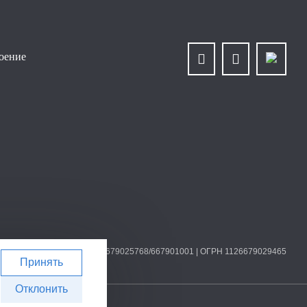
роение
О «Уралплит» | ИНН/КПП 6679025768/667901001 | ОГРН 1126679029465
Принять
Отклонить