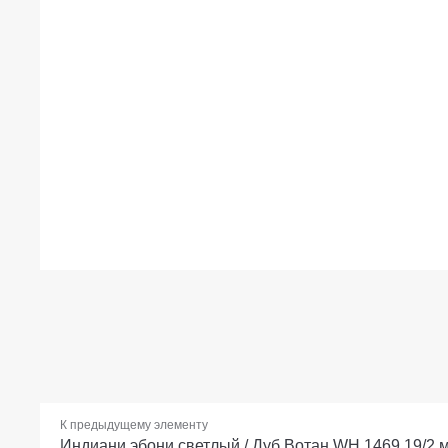
К предыдущему элементу
Индиани эбони светлый / Дуб Вотан WH 1469 19/2 мм