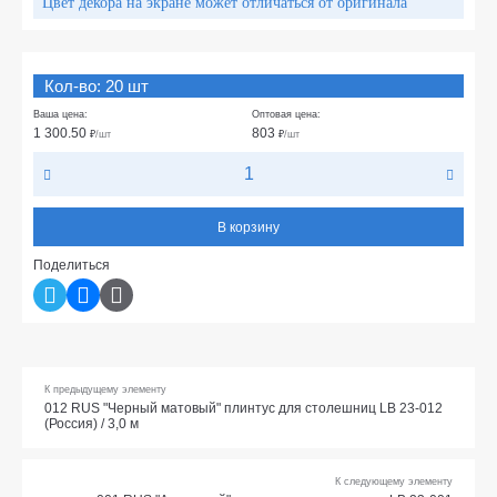
Цвет декора на экране может отличаться от оригинала
Кол-во: 20 шт
Ваша цена:
Оптовая цена:
1 300.50
803
₽
/шт
₽
/шт
В корзину
Поделиться
К предыдущему элементу
012 RUS "Черный матовый" плинтус для столешниц LB 23-012
(Россия) / 3,0 м
К следующему элементу