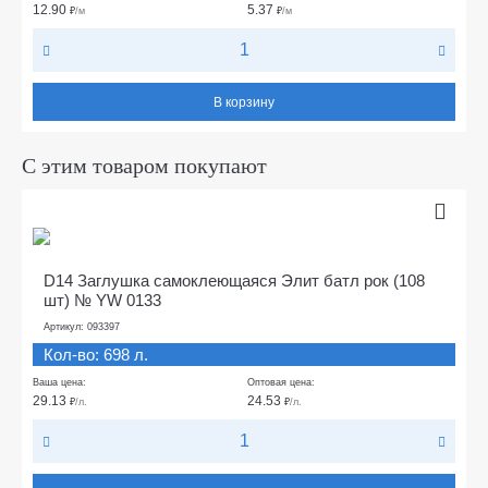
12.90
5.37
₽
/м
₽
/м
В корзину
С этим товаром покупают
D14 Заглушка самоклеющаяся Элит батл рок (108
шт) № YW 0133
Артикул: 093397
Кол-во: 698 л.
Ваша цена:
Оптовая цена:
29.13
24.53
₽
/л.
₽
/л.