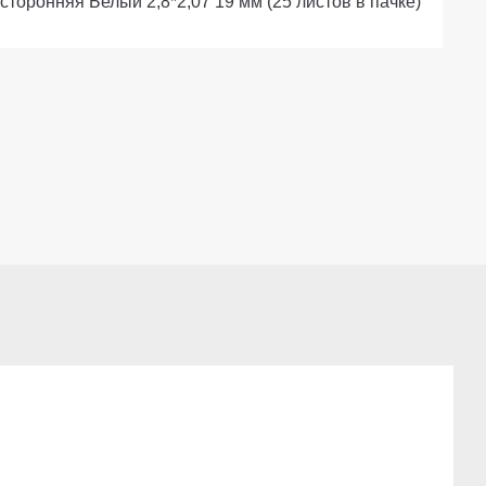
торонняя Белый 2,8*2,07 19 мм (25 листов в пачке)