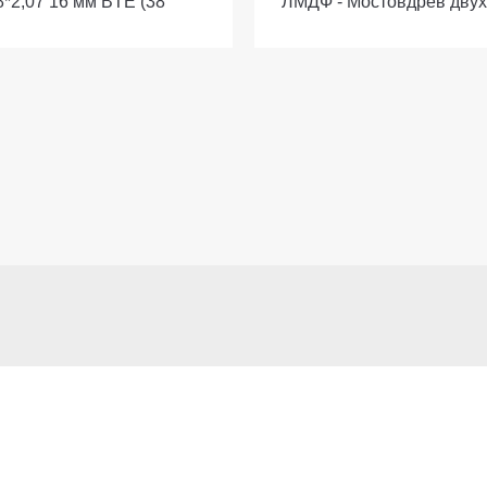
*2,07 16 мм BTE (38
ЛМДФ - Мостовдрев двухс