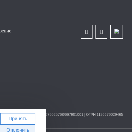
роение
О «Уралплит» | ИНН/КПП 6679025768/667901001 | ОГРН 1126679029465
Принять
Отклонить