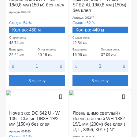
19/0,8 мм (150 м) без клея
SPEZIAL 19/0,8 мм (150м)
без клея
Артикул: 096762
Артикул: 095247
Скидка:
54 %
Скидка:
62 %
Кол-во: 450 м
Кол-во: 440 м
Старая цена:
Старая цена:
48.74
42.84
₽
/м
₽
/м
Ваша цена:
Оптовая цена:
Ваша цена:
Оптовая цена:
22.24
40.19
16.96
37.09
₽
/м
₽
/м
₽
/м
₽
/м
В корзину
В корзину
Ноче экко DC 642 U - W
Ясень шимо светлый /
105 - Classic ПВХ+ 19/2
Ясень светлый WH 1382
мм (150м) без клея
19/1 мм (200м) без клея (
U, L, 3356, К017 ) N*
Артикул: 024340
Скидка:
54 %