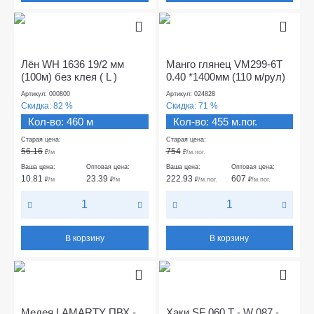
Лён WH 1636 19/2 мм
Манго глянец VM299-6T
(100м) без клея ( L )
0.40 *1400мм (110 м/рул)
Артикул: 000800
Артикул: 024828
Скидка:
82 %
Скидка:
71 %
Кол-во: 460 м
Кол-во: 455 м.пог.
Старая цена:
Старая цена:
56.16
754
₽
/м
₽
/м.пог.
Ваша цена:
Оптовая цена:
Ваша цена:
Оптовая цена:
10.81
23.39
222.93
607
₽
/м
₽
/м
₽
/м.пог.
₽
/м.пог.
В корзину
В корзину
Медея LAMARTY ПВХ -
Хаки SF 060 Т - W 087 -