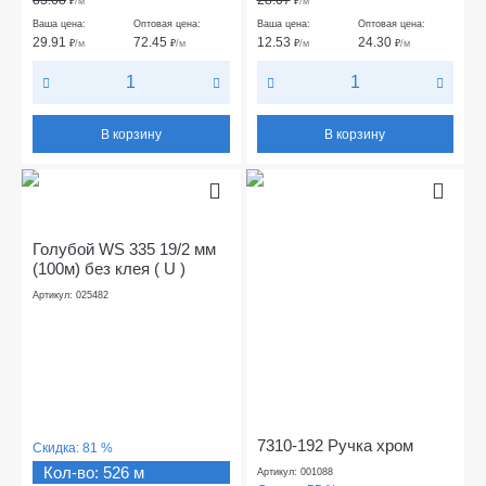
₽
/м
₽
/м
Ваша цена:
Оптовая цена:
Ваша цена:
Оптовая цена:
29.91
72.45
12.53
24.30
₽
/м
₽
/м
₽
/м
₽
/м
В корзину
В корзину
Голубой WS 335 19/2 мм
(100м) без клея ( U )
Артикул: 025482
7310-192 Ручка хром
Скидка:
81 %
Кол-во: 526 м
Артикул: 001088