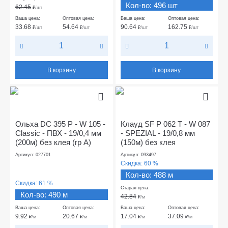
Кол-во: 496 шт
62.45
₽
/шт
Ваша цена:
Оптовая цена:
Ваша цена:
Оптовая цена:
33.68
54.64
90.64
162.75
₽
/шт
₽
/шт
₽
/шт
₽
/шт
В корзину
В корзину
Ольха DC 395 Р - W 105 -
Клауд SF P 062 Т - W 087
Classic - ПВХ - 19/0,4 мм
- SPEZIAL - 19/0,8 мм
(200м) без клея (гр А)
(150м) без клея
Артикул: 027701
Артикул: 093497
Скидка:
60 %
Кол-во: 488 м
Скидка:
61 %
Старая цена:
Кол-во: 490 м
42.84
₽
/м
Ваша цена:
Оптовая цена:
Ваша цена:
Оптовая цена:
9.92
20.67
17.04
37.09
₽
/м
₽
/м
₽
/м
₽
/м