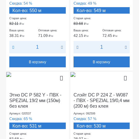
Скидка:
54 %
Скидка:
49 %
Кол-во: 550 м
Кол-во: 549 м
Старая цена:
Старая цена:
82.11
83.68
₽
/м
₽
/м
Ваша цена:
Оптовая цена:
Ваша цена:
Оптовая цена:
38.31
71.09
42.15
72.45
₽
/м
₽
/м
₽
/м
₽
/м
В корзину
В корзину
Этно DC P 582 Y - ПВХ -
Слэйт DC P 224 Z - W087
SPEZIAL 19/2 мм (150м)
- ПВХ - SPEZIAL 19/0,4 мм
без клея
(200 м) без клея
Артикул: 020537
Артикул: 092506
Скидка:
65 %
Скидка:
57 %
Кол-во: 531 м
Кол-во: 530 м
Старая цена:
Старая цена:
83.68
28.07