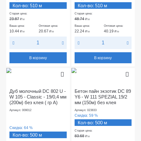
Кол-во: 510 м
Кол-во: 510 м
Старая цена:
Старая цена:
23.87
48.74
₽
/м
₽
/м
Ваша цена:
Оптовая цена:
Ваша цена:
Оптовая цена:
10.44
20.67
22.24
40.19
₽
/м
₽
/м
₽
/м
₽
/м
В корзину
В корзину
Дуб молочный DC 802 U -
Бетон пайн экзотик DC 89
W 105 - Classic - 19/0,4 мм
Y6 - W 111 SPEZIAL 19/2
(200м) без клея ( гр А)
мм (150м) без клея
Артикул: 009012
Артикул: 023833
Скидка:
59 %
Кол-во: 500 м
Скидка:
64 %
Старая цена:
Кол-во: 500 м
83.68
₽
/м