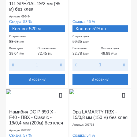
111 SPEZIAL 19/2 мм (95
м) без клея
Артикул: 096494
Скидка:
53 %
Скидка:
46 %
Кол-во: 520 м
Кол-во: 519 шт.
Старая цена:
Старая цена:
83.68
59.25
₽
/м
₽
/шт
Ваша цена:
Оптовая цена:
Ваша цена:
Оптовая цена:
39.04
72.45
32.78
49.89
₽
/м
₽
/м
₽
/шт
₽
/шт
В корзину
В корзину
Намибия DC P 990 Х -
Эра LAMARTY ПВХ -
F40 - ПВХ - Classic -
19/0,8 мм (150 м) без клея
19/0,4 мм (200м) без клея
Артикул: 096764
Артикул: 020372
Скидка:
57 %
Скидка:
54 %