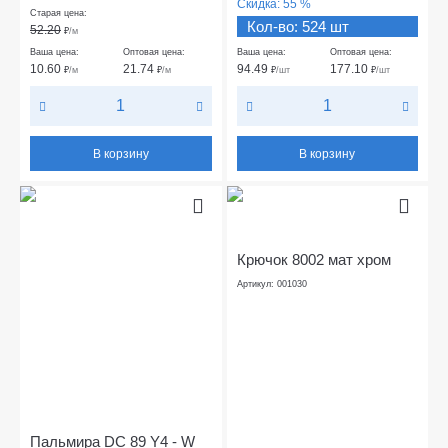
Скидка:
55 %
Старая цена:
Кол-во: 524 шт
52.20
₽
/м
Ваша цена:
Оптовая цена:
Ваша цена:
Оптовая цена:
10.60
21.74
94.49
177.10
₽
/м
₽
/м
₽
/шт
₽
/шт
В корзину
В корзину
Крючок 8002 мат хром
Артикул: 001030
Пальмира DC 89 Y4 - W