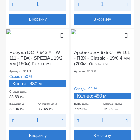
В корзину
В корзину
Небула DC P 943 Y - W
Арабика SF 675 C - W 101
111 - ПВХ - SPEZIAL 19/2
- ПВХ - Classic - 19/0,4 мм
мм (150м) без клея
(200м) без клея
Артикул: 091471
Артикул: 020330
Скидка:
53 %
Кол-во: 480 м
Скидка:
61 %
Старая цена:
Кол-во: 480 м
83.68
₽
/м
Ваша цена:
Оптовая цена:
Ваша цена:
Оптовая цена:
39.04
72.45
7.95
16.28
₽
/м
₽
/м
₽
/м
₽
/м
В корзину
В корзину