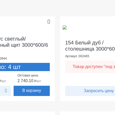
ус светлый/
154 Белый дуб /
ный щит 3000*600/6
столешница 3000*60
Артикул: 002465
90944
во: 4 шт
Товар доступен "под з
Оптовая цена:
2 740.10
₽
/шт
₽
/шт
В корзину
Запросить цену