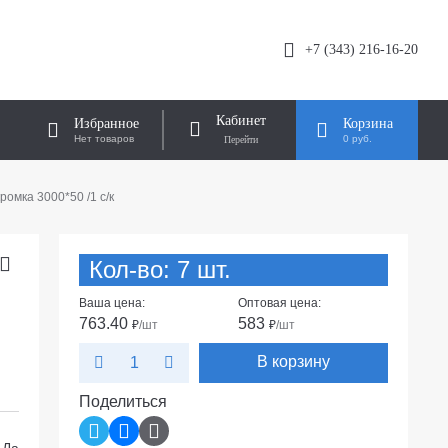
+7 (343) 216-16-20
Кабинет
Избранное
Корзина
Нет товаров
0 руб.
ромка 3000*50 /1 с/к
Кол-во: 7 шт.
Ваша цена:
Оптовая цена:
763.40
583
₽
/шт
₽
/шт
В корзину
Поделиться
Да