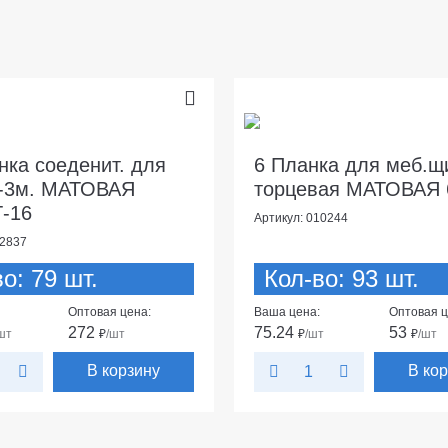
нка соеденит. для
6 Планка для меб.щ
L-3м. МАТОВАЯ
торцевая МАТОВАЯ 
-16
Артикул: 010244
12837
о: 79 шт.
Кол-во: 93 шт.
Оптовая цена:
Ваша цена:
Оптовая ц
272
75.24
53
шт
₽
/шт
₽
/шт
₽
/шт
В корзину
В ко