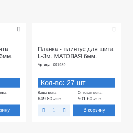
ита
Планка - плинтус для щита
6мм.
L-3м. МАТОВАЯ 6мм.
Артикул: 091989
Кол-во: 27 шт
ена:
Ваша цена:
Оптовая цена:
649.80
501.60
₽
/шт
₽
/шт
рзину
В корзину