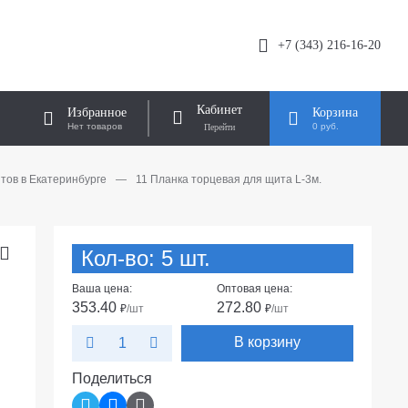
+7 (343) 216-16-20
Кабинет
Избранное
Корзина
Нет товаров
0 руб.
тов в Екатеринбурге
—
11 Планка торцевая для щита L-3м.
Кол-во: 5 шт.
Ваша цена:
Оптовая цена:
353.40
272.80
₽
/шт
₽
/шт
В корзину
Поделиться