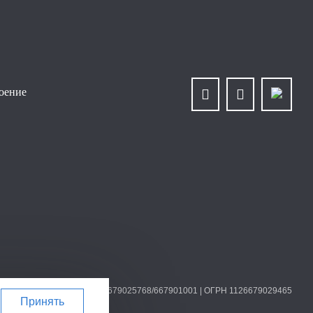
роение
О «Уралплит» | ИНН/КПП 6679025768/667901001 | ОГРН 1126679029465
Принять