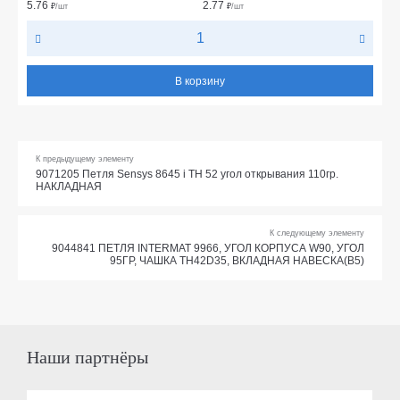
5.76
2.77
₽
/шт
₽
/шт
В корзину
К предыдущему элементу
9071205 Петля Sensys 8645 i TH 52 угол открывания 110гр.
НАКЛАДНАЯ
К следующему элементу
9044841 ПЕТЛЯ INTERMAT 9966, УГОЛ КОРПУСА W90, УГОЛ
95ГР, ЧАШКА TH42D35, ВКЛАДНАЯ НАВЕСКА(B5)
Наши партнёры