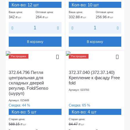
Кол-во: 12 шт
Кол-во: 10 шт
Ваша цена:
Оптовая цена:
Ваша цена:
Оптовая цена:
342
264
332.88
256.96
₽
/шт
₽
/шт
₽
/шт
₽
/шт
В корзину
В корзину
Распродажа
Распродажа
372.64.796 Петля
372.37.040 (372.37.140)
центральная для
Крепление к фасаду Free
складных дверей
fold
регулир. Fold/Senso
Артикул: 023793
(шуруп)
Артикул: 015449
Скидка:
44 %
Скидка:
65 %
Кол-во: 5 шт
Кол-во: 4 шт
Старая цена:
Старая цена:
588.15
84.47
₽
/шт
₽
/шт