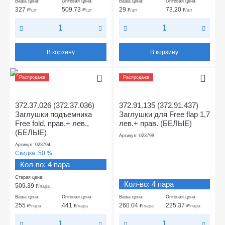
Ваша цена:
Оптовая цена:
Ваша цена:
Оптовая цена:
327
509.73
29
73.20
₽
/шт
₽
/шт
₽
/шт
₽
/шт
В корзину
В корзину
Распродажа
Распродажа
372.37.026 (372.37.036)
372.91.135 (372.91.437)
Заглушки подъемника
Заглушки для Free flap 1,7
Free fold, прав.+ лев.,
лев.+ прав. (БЕЛЫЕ)
(БЕЛЫЕ)
Артикул: 023799
Артикул: 023794
Скидка:
50 %
Кол-во: 4 пара
Старая цена:
Кол-во: 4 пара
509.39
₽
/пара
Ваша цена:
Оптовая цена:
Ваша цена:
Оптовая цена:
255
441
260.04
225.37
₽
/пара
₽
/пара
₽
/пара
₽
/пара