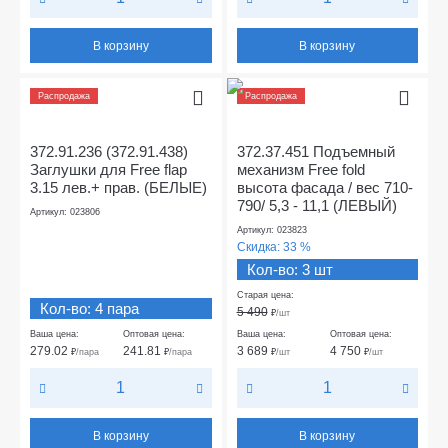
В корзину
В корзину
Распродажа
Распродажа
372.91.236 (372.91.438)
372.37.451 Подъемный
Заглушки для Free flap
механизм Free fold
3.15 лев.+ прав. (БЕЛЫЕ)
высота фасада / вес 710-
790/ 5,3 - 11,1 (ЛЕВЫЙ)
Артикул: 023806
Артикул: 023823
Скидка:
33 %
Кол-во: 3 шт
Старая цена:
Кол-во: 4 пара
5 490
₽
/шт
Ваша цена:
Оптовая цена:
Ваша цена:
Оптовая цена:
279.02
241.81
3 689
4 750
₽
/пара
₽
/пара
₽
/шт
₽
/шт
В корзину
В корзину