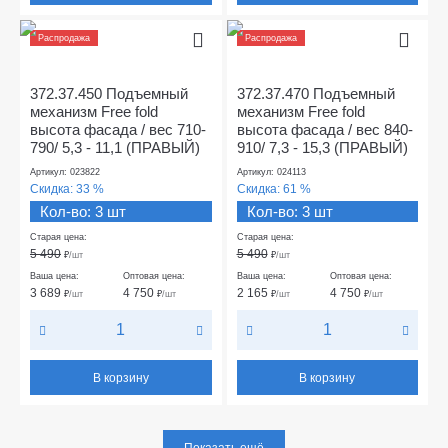
Распродажа
Распродажа
372.37.450 Подъемный
372.37.470 Подъемный
механизм Free fold
механизм Free fold
высота фасада / вес 710-
высота фасада / вес 840-
790/ 5,3 - 11,1 (ПРАВЫЙ)
910/ 7,3 - 15,3 (ПРАВЫЙ)
Артикул: 023822
Артикул: 024113
Скидка:
33 %
Скидка:
61 %
Кол-во: 3 шт
Кол-во: 3 шт
Старая цена:
Старая цена:
5 490
5 490
₽
/шт
₽
/шт
Ваша цена:
Оптовая цена:
Ваша цена:
Оптовая цена:
3 689
4 750
2 165
4 750
₽
/шт
₽
/шт
₽
/шт
₽
/шт
В корзину
В корзину