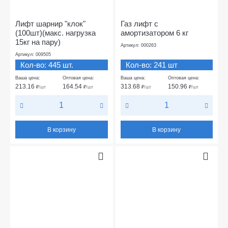
Лифт шарнир "клок"
Газ лифт с
(100шт)(макс. нагрузка
амортизатором 6 кг
15кг на пару)
Артикул: 000263
Артикул: 009505
Кол-во: 445 шт.
Кол-во: 241 шт
Ваша цена:
Оптовая цена:
Ваша цена:
Оптовая цена:
213.16
164.54
313.68
150.96
₽
/шт
₽
/шт
₽
/шт
₽
/шт
В корзину
В корзину