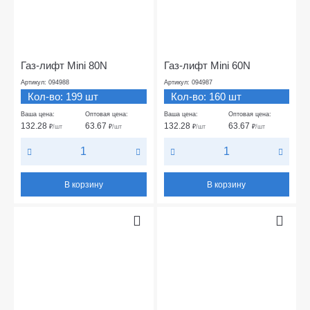
Газ-лифт Mini 80N
Газ-лифт Mini 60N
Артикул: 094988
Артикул: 094987
Кол-во: 199 шт
Кол-во: 160 шт
Ваша цена:
Оптовая цена:
Ваша цена:
Оптовая цена:
132.28
63.67
132.28
63.67
₽
/шт
₽
/шт
₽
/шт
₽
/шт
В корзину
В корзину