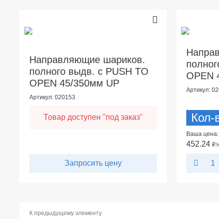
Напра
Направляющие шариков.
полног
полного выдв. с PUSH TO
OPEN 
OPEN 45/350мм UP
Артикул: 0
Артикул: 020153
Кол-
Товар доступен "под заказ"
Ваша цена:
452.24
₽
/
Запросить цену
К предыдущему элементу