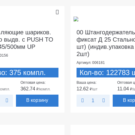
вляющие шариков.
00 Штангодержатель
о выдв. с PUSH TO
фиксат Д 25 Стально
45/500мм UP
шт) (индив.упаковка
2шт)
20156
Артикул: 006181
во: 375 компл.
Кол-во: 122783 ш
Оптовая цена:
Ваша цена:
Оптовая ц
362.74
12.62
11.04
компл.
₽
/компл.
₽
/шт
₽
/
В корзину
В ко