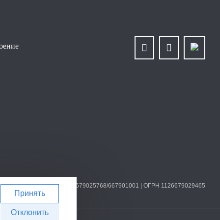
роение
О «Уралплит» | ИНН/КПП 6679025768/667901001 | ОГРН 1126679029465
Принять
Отклонить