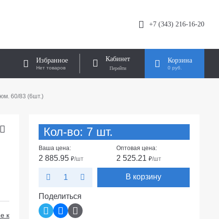
+7 (343) 216-16-20
Кабинет
Избранное
Корзина
Нет товаров
0 руб.
м. 60/83 (6шт.)
Кол-во: 7 шт.
Ваша цена:
Оптовая цена:
2 885.95
2 525.21
₽
/шт
₽
/шт
В корзину
Поделиться
е к