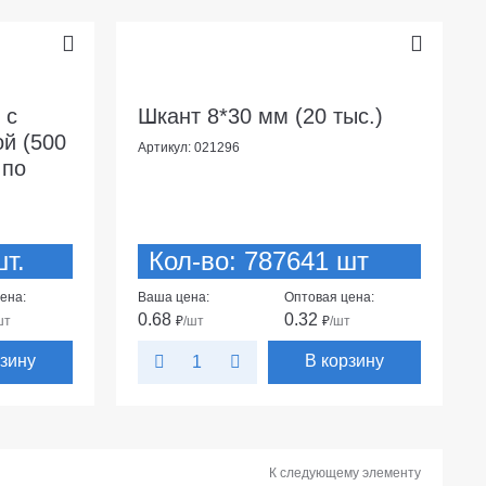
 с
Шкант 8*30 мм (20 тыс.)
й (500
Артикул: 021296
 по
т.
Кол-во: 787641 шт
ена:
Ваша цена:
Оптовая цена:
0.68
0.32
шт
₽
/шт
₽
/шт
рзину
В корзину
К следующему элементу