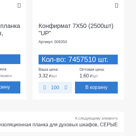
 планка
Конфирмат 7Х50 (2500шт)
в,
"UP"
Артикул: 009350
Кол-во: 7457510 шт.
ена:
Ваша цена:
Оптовая цена:
3.32
1.60
₽
/компл.
₽
/шт
₽
/шт
рзину
В корзину
100
К следующему элементу
изоляционная планка для духовых шкафов, СЕРЫЕ