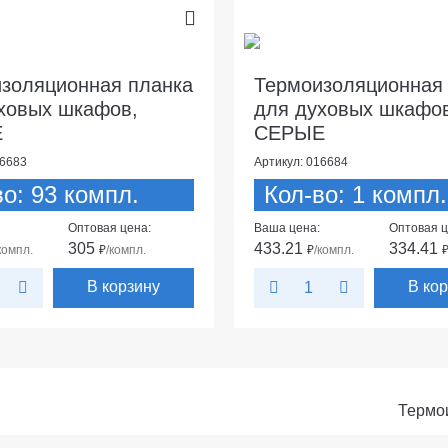
золяционная планка
Термоизоляционная
ховых шкафов,
для духовых шкафо
Е
СЕРЫЕ
16683
Артикул: 016684
во: 93 компл.
Кол-во: 1 компл.
Оптовая цена:
Ваша цена:
Оптовая ц
305
433.21
334.41
компл.
₽
/компл.
₽
/компл.
В корзину
В ко
Термо