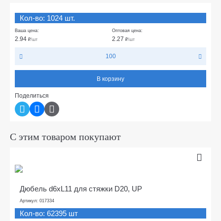
Кол-во: 1024 шт.
Ваша цена:
Оптовая цена:
2.94
2.27
₽
/шт
₽
/шт
100
В корзину
Поделиться
С этим товаром покупают
Дюбель d6xL11 для стяжки D20, UP
Артикул: 017334
Кол-во: 62395 шт