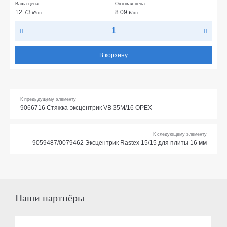
Ваша цена:
Оптовая цена:
12.73
8.09
₽
/шт
₽
/шт
В корзину
К предыдущему элементу
9066716 Стяжка-эксцентрик VB 35M/16 ОРЕХ
К следующему элементу
9059487/0079462 Эксцентрик Rastex 15/15 для плиты 16 мм
Наши партнёры