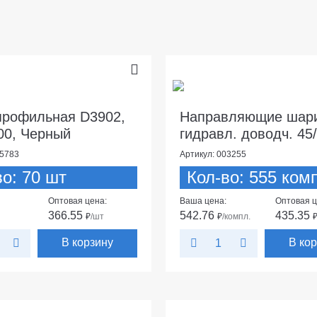
профильная D3902,
Направляющие шари
00, Черный
гидравл. доводч. 45
95783
Артикул: 003255
во: 70 шт
Кол-во: 555 ком
Оптовая цена:
Ваша цена:
Оптовая ц
366.55
542.76
435.35
₽
/шт
₽
/компл.
В корзину
В ко