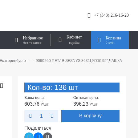
+7 (343) 216-16-20
Кабинет
Избранное
Корзина
Нет товаров
0 руб.
 Екатеринбурге
—
9090260 ПЕТЛЯ SESNYS 8631I,УГОЛ 95°,ЧАШКА
Кол-во: 136 шт
Ваша цена:
Оптовая цена:
603.76
396.23
₽
/шт
₽
/шт
В корзину
Поделиться