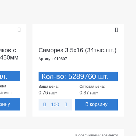
ков.с
Саморез 3.5х16 (34тыс.шт.)
/450мм
Артикул: 010607
пл.
Кол-во: 5289760 шт.
ена:
Ваша цена:
Оптовая цена:
0.76
0.37
₽
/компл.
₽
/шт
₽
/шт
рзину
В корзину
100
К следующему элементу