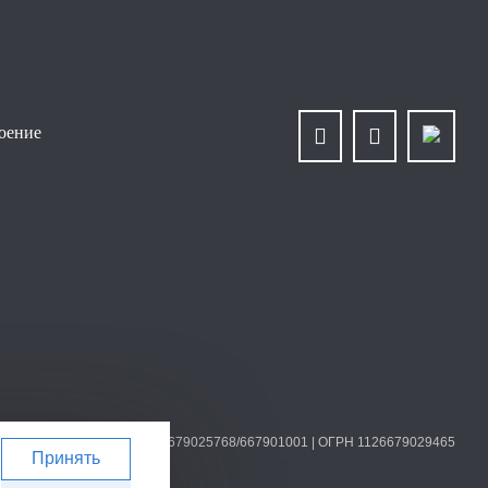
роение
О «Уралплит» | ИНН/КПП 6679025768/667901001 | ОГРН 1126679029465
Принять