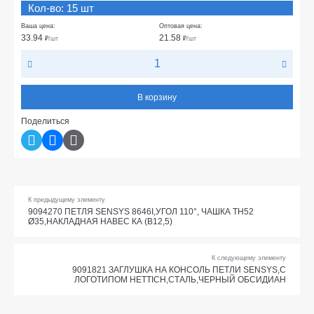
Кол-во: 15 шт
Ваша цена:
Оптовая цена:
33.94
21.58
₽
/шт
₽
/шт
В корзину
Поделиться
К предыдущему элементу
9094270 ПЕТЛЯ SENSYS 8646I,УГОЛ 110°, ЧАШКА TH52
Ø35,НАКЛАДНАЯ НАВЕС КА (B12,5)
К следующему элементу
9091821 ЗАГЛУШКА НА КОНСОЛЬ ПЕТЛИ SENSYS,С
ЛОГОТИПОМ HETTICH,СТАЛЬ,ЧЕРНЫЙ ОБСИДИАН