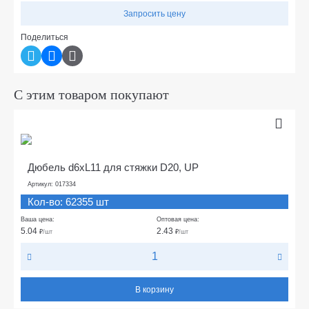
Запросить цену
Поделиться
С этим товаром покупают
Дюбель d6xL11 для стяжки D20, UP
Артикул: 017334
Кол-во: 62355 шт
Ваша цена:
Оптовая цена:
5.04
2.43
₽
/шт
₽
/шт
В корзину