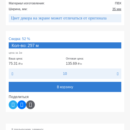
Материал изготовления:
ПВХ
Ширина, мм:
35 мм
Цвет декора на экране может отличаться от оригинала
Скидка:
52 %
Кол-во: 297 м
цена за 1м
Ваша цена:
Оптовая цена:
75.31
135.69
₽
/м
₽
/м
10
В корзину
Поделиться
К предыдущему элементу