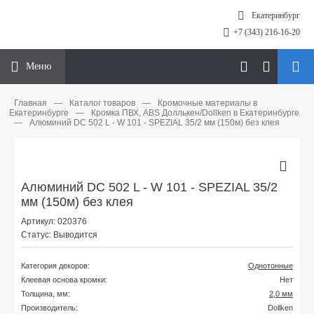
Екатеринбург
+7 (343) 216-16-20
Меню
Главная
—
Каталог товаров
—
Кромочные материалы в
Екатеринбурге
—
Кромка ПВХ, ABS Доллькен/Dollken в Екатеринбурге
—
Алюминий DC 502 L - W 101 - SPEZIAL 35/2 мм (150м) без клея
Алюминий DC 502 L - W 101 - SPEZIAL 35/2
мм (150м) без клея
Артикул: 020376
Статус: Выводится
Категория декоров:
Однотонные
Клеевая основа кромки:
Нет
Толщина, мм:
2,0 мм
Производитель:
Dollken