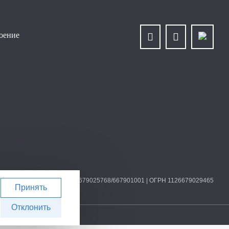
роение
О «Уралплит» | ИНН/КПП 6679025768/667901001 | ОГРН 1126679029465
Принять
Отклонить