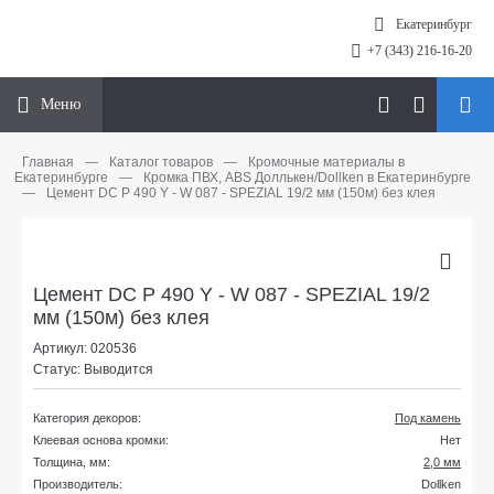
Екатеринбург
+7 (343) 216-16-20
Меню
Главная
—
Каталог товаров
—
Кромочные материалы в
Екатеринбурге
—
Кромка ПВХ, ABS Доллькен/Dollken в Екатеринбурге
—
Цемент DC P 490 Y - W 087 - SPEZIAL 19/2 мм (150м) без клея
Цемент DC P 490 Y - W 087 - SPEZIAL 19/2
мм (150м) без клея
Артикул: 020536
Статус: Выводится
Категория декоров:
Под камень
Клеевая основа кромки:
Нет
Толщина, мм:
2,0 мм
Производитель:
Dollken