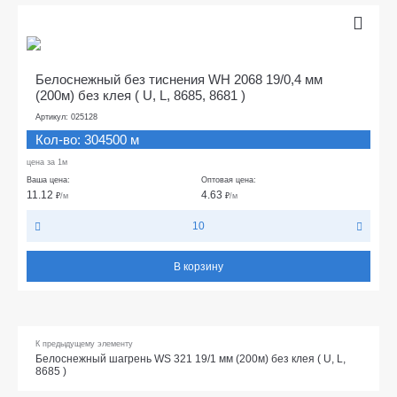
Белоснежный без тиснения WH 2068 19/0,4 мм
(200м) без клея ( U, L, 8685, 8681 )
Артикул: 025128
Кол-во: 304500 м
цена за 1м
Ваша цена:
Оптовая цена:
11.12
4.63
₽
/м
₽
/м
10
В корзину
К предыдущему элементу
Белоснежный шагрень WS 321 19/1 мм (200м) без клея ( U, L,
8685 )