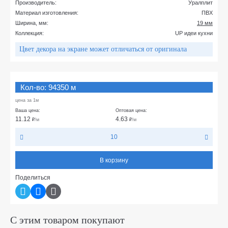
Производитель:
Уралплит
Материал изготовления:
ПВХ
Ширина, мм:
19 мм
Коллекция:
UP идеи кухни
Цвет декора на экране может отличаться от оригинала
Кол-во: 94350 м
цена за 1м
Ваша цена:
Оптовая цена:
11.12
4.63
₽
/м
₽
/м
10
В корзину
Поделиться
С этим товаром покупают