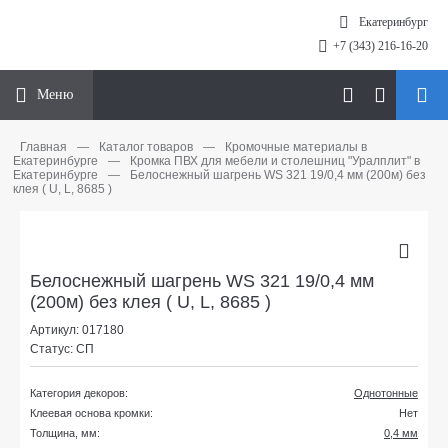
Екатеринбург
+7 (343) 216-16-20
Меню
Главная
—
Каталог товаров
—
Кромочные материалы в
Екатеринбурге
—
Кромка ПВХ для мебели и столешниц "Уралплит" в
Екатеринбурге
—
Белоснежный шагрень WS 321 19/0,4 мм (200м) без
клея ( U, L, 8685 )
Белоснежный шагрень WS 321 19/0,4 мм
(200м) без клея ( U, L, 8685 )
Артикул: 017180
Статус: СП
Категория декоров:
Однотонные
Клеевая основа кромки:
Нет
Толщина, мм:
0,4 мм