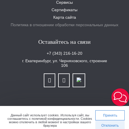
Сервисы
Сертификаты
Карта сайта
Политика в отношении обработки персональных данных
Оставайтесь на связи
+7 (343) 216-16-20
г. Екатеринбург, ул. Черняховского, строение
106
ООО «Уралплит» | ИНН/КПП 6679025768/667901001 | ОГРН 1126679029465
Данный сайт использует cookies.
Используя сайт, вы
Принять
соглашаетесь с
политикой конфиденциальности
. Cookies
можно отключить в любой момент в настройках вашего
Сделано в студии 4eo.ru
Отклонить
браузера