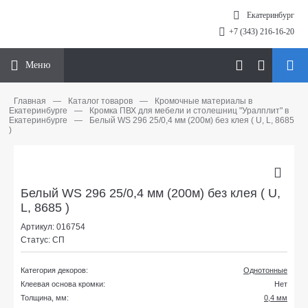
Екатеринбург
+7 (343) 216-16-20
Меню
Главная
—
Каталог товаров
—
Кромочные материалы в
Екатеринбурге
—
Кромка ПВХ для мебели и столешниц "Уралплит" в
Екатеринбурге
—
Белый WS 296 25/0,4 мм (200м) без клея ( U, L, 8685
)
Белый WS 296 25/0,4 мм (200м) без клея ( U,
L, 8685 )
Артикул: 016754
Статус: СП
Категория декоров:
Однотонные
Клеевая основа кромки:
Нет
Толщина, мм:
0,4 мм