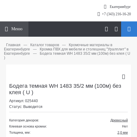
Екатеринбург
+7 (343) 216-16-20
Меню
Главная
—
Каталог товаров
—
Кромочные материалы в
Екатеринбурге
—
Кромка ПВХ для мебели и столешниц "Уралплит" в
Екатеринбурге
—
Бодега темная WH 1483 35/2 мм (100м) без клея ( U
)
Бодега темная WH 1483 35/2 мм (100м) без
клея ( U )
Артикул: 025440
Статус: Выводится
Категория декоров:
Древесный
Клеевая основа кромки:
Нет
Толщина, мм:
2,0 мм