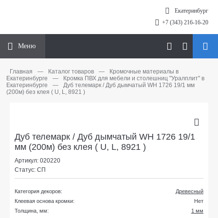
Екатеринбург
+7 (343) 216-16-20
Меню
Главная
—
Каталог товаров
—
Кромочные материалы в
Екатеринбурге
—
Кромка ПВХ для мебели и столешниц "Уралплит" в
Екатеринбурге
—
Дуб телемарк / Дуб дымчатый WH 1726 19/1 мм
(200м) без клея ( U, L, 8921 )
Дуб телемарк / Дуб дымчатый WH 1726 19/1
мм (200м) без клея ( U, L, 8921 )
Артикул: 020220
Статус: СП
Категория декоров:
Древесный
Клеевая основа кромки:
Нет
Толщина, мм:
1 мм