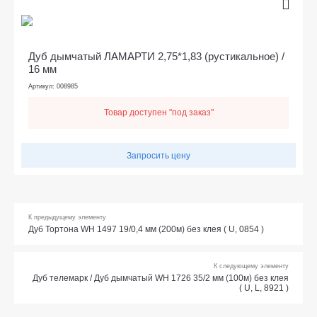
Дуб дымчатый ЛАМАРТИ 2,75*1,83 (рустикальное) /
16 мм
Артикул: 008985
Товар доступен "под заказ"
Запросить цену
К предыдущему элементу
Дуб Тортона WH 1497 19/0,4 мм (200м) без клея ( U, 0854 )
К следующему элементу
Дуб телемарк / Дуб дымчатый WH 1726 35/2 мм (100м) без клея
( U, L, 8921 )