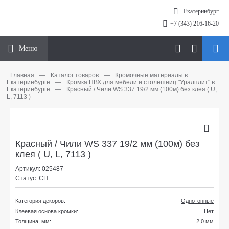
Екатеринбург
+7 (343) 216-16-20
Меню
Главная
—
Каталог товаров
—
Кромочные материалы в
Екатеринбурге
—
Кромка ПВХ для мебели и столешниц "Уралплит" в
Екатеринбурге
—
Красный / Чили WS 337 19/2 мм (100м) без клея ( U,
L, 7113 )
Красный / Чили WS 337 19/2 мм (100м) без
клея ( U, L, 7113 )
Артикул: 025487
Статус: СП
Категория декоров:
Однотонные
Клеевая основа кромки:
Нет
Толщина, мм:
2,0 мм