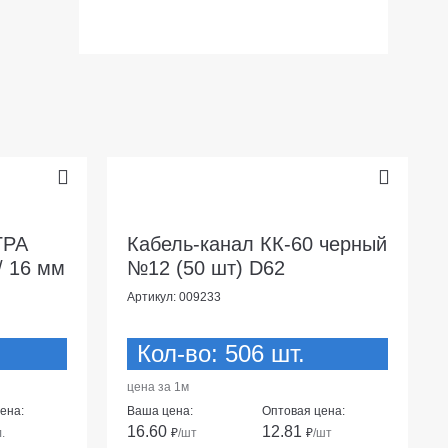
ГРА
Кабель-канал КК-60 черный
/ 16 мм
№12 (50 шт) D62
Артикул: 009233
Кол-во: 506 шт.
цена за 1м
ена:
Ваша цена:
Оптовая цена:
16.60
12.81
л.
₽
/шт
₽
/шт