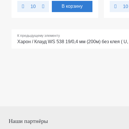
В корзину
10
10
К предыдущему элементу
Харон / Клауд WS 538 19/0,4 мм (200м) без клея ( U, 
Наши партнёры