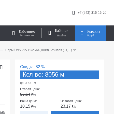
+7 (343) 216-16-20
Кабинет
Избранное
Корзина
Нет товаров
0 руб.
—
Серый WS 295 19/2 мм (100м) без клея ( U, L ) N*
Скидка:
82 %
Кол-во: 8056 м
цена за 1м
Старая цена:
55.64
₽
/м
Ваша цена:
Оптовая цена:
10.15
23.17
₽
/м
₽
/м
ные