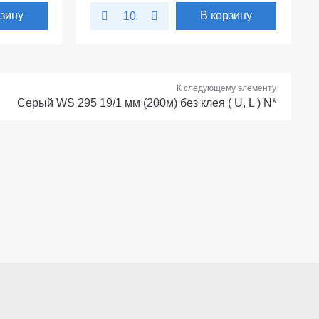
рзину
В корзину
10
К следующему элементу
Серый WS 295 19/1 мм (200м) без клея ( U, L ) N*