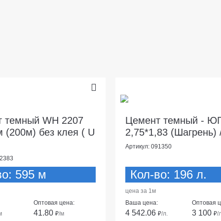
т темный WH 2207
Цемент темный - Ю
м (200м) без клея ( U
2,75*1,83 (Шагрень) 
Артикул: 091350
92383
во: 595 м
Кол-во: 196 л.
цена за 1м
Оптовая цена:
Ваша цена:
Оптовая ц
41.80
4 542.06
3 100
м
₽
/м
₽
/л.
₽
/