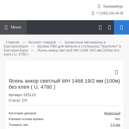
Екатеринбург
+7 (343) 216-16-20
Меню
Главная
—
Каталог товаров
—
Кромочные материалы в
Екатеринбурге
—
Кромка ПВХ для мебели и столешниц "Уралплит" в
Екатеринбурге
—
Ясень анкор светлый WH 1468 19/2 мм (100м) без
клея ( U, 4780 )
Ясень анкор светлый WH 1468 19/2 мм (100м)
без клея ( U, 4780 )
Артикул: 025123
Статус: СП
Категория декоров:
Древесный
Клеевая основа кромки:
Нет
Толщина, мм:
2,0 мм