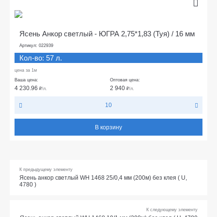
Ясень Анкор светлый - ЮГРА 2,75*1,83 (Туя) / 16 мм
Артикул: 022939
Кол-во: 57 л.
цена за 1м
Ваша цена:
Оптовая цена:
4 230.96
2 940
₽
/л.
₽
/л.
10
В корзину
К предыдущему элементу
Ясень анкор светлый WH 1468 25/0,4 мм (200м) без клея ( U,
4780 )
К следующему элементу