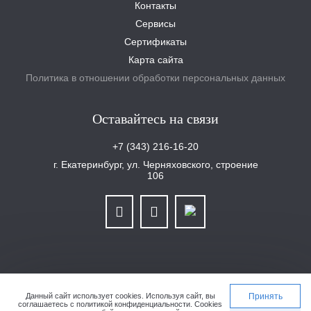
Контакты
Сервисы
Сертификаты
Карта сайта
Политика в отношении обработки персональных данных
Оставайтесь на связи
+7 (343) 216-16-20
г. Екатеринбург, ул. Черняховского, строение
106
ООО «Уралплит» | ИНН/КПП 6679025768/667901001 | ОГРН 1126679029465
Данный сайт использует cookies.
Используя сайт, вы
Принять
соглашаетесь с
политикой конфиденциальности
. Cookies