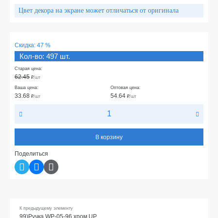
Цвет декора на экране может отличаться от оригинала
Скидка:
47 %
Кол-во: 497 шт.
Старая цена:
62.45
₽
/шт
Ваша цена:
Оптовая цена:
33.68
54.64
₽
/шт
₽
/шт
В корзину
Поделиться
К предыдущему элементу
99)Ручка WP-05-96 хром UP