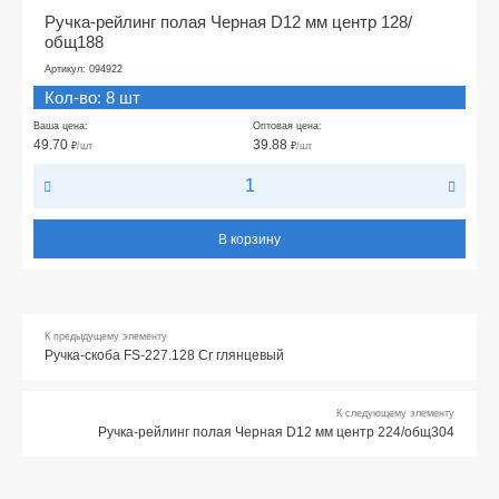
Ручка-рейлинг полая Черная D12 мм центр 128/
общ188
Артикул: 094922
Кол-во: 8 шт
Ваша цена:
Оптовая цена:
49.70
39.88
₽
/шт
₽
/шт
В корзину
К предыдущему элементу
Ручка-скоба FS-227.128 Cr глянцевый
К следующему элементу
Ручка-рейлинг полая Черная D12 мм центр 224/общ304