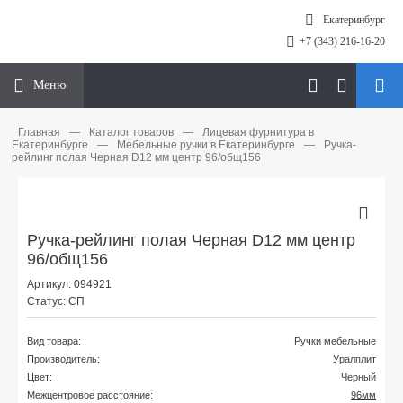
Екатеринбург
+7 (343) 216-16-20
Меню
Главная
—
Каталог товаров
—
Лицевая фурнитура в
Екатеринбурге
—
Мебельные ручки в Екатеринбурге
—
Ручка-
рейлинг полая Черная D12 мм центр 96/общ156
Ручка-рейлинг полая Черная D12 мм центр
96/общ156
Артикул: 094921
Статус: СП
Вид товара:
Ручки мебельные
Производитель:
Уралплит
Цвет:
Черный
Межцентровое расстояние:
96мм