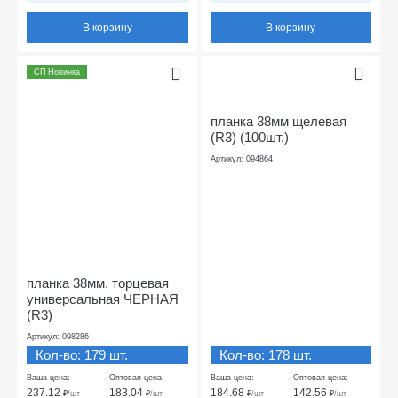
В корзину
В корзину
СП Новинка
планка 38мм щелевая
(R3) (100шт.)
Артикул: 094864
планка 38мм. торцевая
универсальная ЧЕРНАЯ
(R3)
Артикул: 098286
Кол-во: 179 шт.
Кол-во: 178 шт.
Ваша цена:
Оптовая цена:
Ваша цена:
Оптовая цена:
237.12
183.04
184.68
142.56
₽
/шт
₽
/шт
₽
/шт
₽
/шт