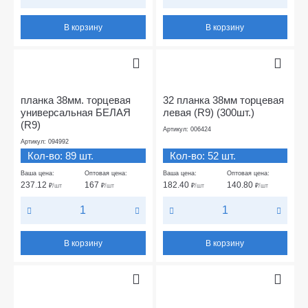
В корзину
В корзину
планка 38мм. торцевая
32 планка 38мм торцевая
универсальная БЕЛАЯ
левая (R9) (300шт.)
(R9)
Артикул: 006424
Артикул: 094992
Кол-во: 89 шт.
Кол-во: 52 шт.
Ваша цена:
Оптовая цена:
Ваша цена:
Оптовая цена:
237.12
167
182.40
140.80
₽
/шт
₽
/шт
₽
/шт
₽
/шт
В корзину
В корзину