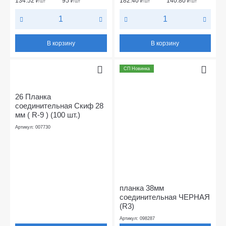
134.52
95
182.40
140.80
₽
/шт
₽
/шт
₽
/шт
₽
/шт
В корзину
В корзину
СП Новинка
26 Планка
соединительная Скиф 28
мм ( R-9 ) (100 шт.)
Артикул: 007730
планка 38мм
соединительная ЧЕРНАЯ
(R3)
Артикул: 098287