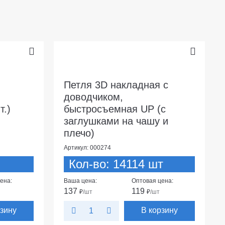
Петля 3D накладная с
доводчиком,
т.)
быстросъемная UP (c
заглушками на чашу и
плечо)
Артикул: 000274
Кол-во: 14114 шт
ена:
Ваша цена:
Оптовая цена:
137
119
₽
/шт
₽
/шт
рзину
В корзину