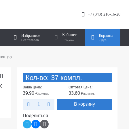
+7 (343) 216-16-20
Кабинет
Избранное
Корзина
Нет товаров
0 руб.
линтусу
Кол-во: 37 компл.
к
Ваша цена:
Оптовая цена:
39.90
33.60
₽
/компл.
₽
/компл.
В корзину
Поделиться