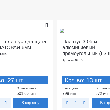
 - плинтус для щита
Плинтус 3,05 м
МАТОВАЯ 6мм.
алюминиевый
прямоугольный (63ш
91989
Артикул: 023776
во: 27 шт
Кол-во: 13 шт
Оптовая цена:
Ваша цена:
Оптовая ц
501.60
798
672
шт
₽
/шт
₽
/шт
₽
/шт
В корзину
В ко