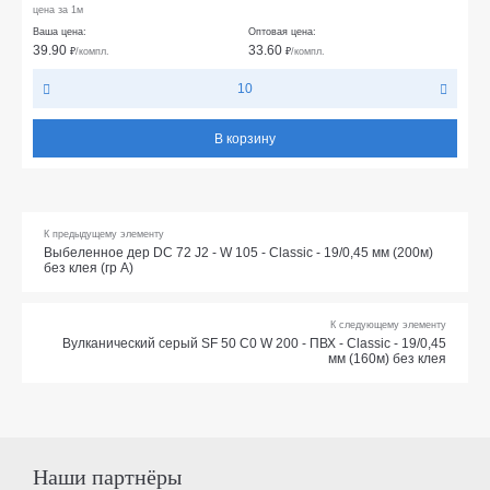
цена за 1м
Ваша цена:
Оптовая цена:
39.90
33.60
₽
/компл.
₽
/компл.
10
В корзину
К предыдущему элементу
Выбеленное дер DC 72 J2 - W 105 - Classic - 19/0,45 мм (200м)
без клея (гр А)
К следующему элементу
Вулканический серый SF 50 С0 W 200 - ПВХ - Classic - 19/0,45
мм (160м) без клея
Наши партнёры