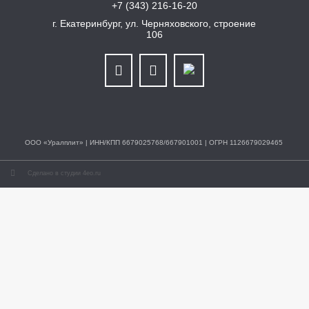
+7 (343) 216-16-20
г. Екатеринбург, ул. Черняховского, строение
106
ООО «Уралплит» | ИНН/КПП 6679025768/667901001 | ОГРН 1126679029465
Сделано в студии 4eo.ru