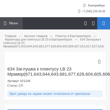
Екатеринбург
+7 (343) 216-16-20
Меню
Главная
—
Каталог товаров
—
Плинтус в Екатеринбурге
—
Фурнитура для плинтуса LB 23 в Екатеринбурге
—
634 Заглушка к
плинтусу LB 23
Мрамор(671,643,644,643,681,677,628,604,605,606,607,615,617,627,634)
634 Заглушка к плинтусу LB 23
Мрамор(671,643,644,643,681,677,628,604,605,606
Артикул: 021244
Статус: СП
Цвет декора на экране может отличаться от оригинала