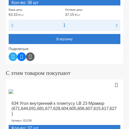
Кол-во: 36 шт
Ваша цена:
Оптовая цена:
63.33
37.15
₽
/шт
₽
/шт
В корзину
Поделиться
С этим товаром покупают
634 Угол внутренний к плинтусу LB 23 Мрамор
(671,644,691,681,677,628,604,605,606,607,615,617,627
)
Артикул: 021256
Кол-во: 37 шт