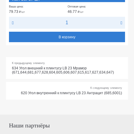
Ваша цена:
Оптовая цена:
79.73
46.77
₽
/шт
₽
/шт
В корзину
К предыдущему элементу
634 Угол внешний к плинтусу LB 23 Мрамор
(671,644,681,677,628,604,605,606,607,615,617,627,634,647)
К следующему элементу
620 Угол внутренний к плинтусу LB 23 Антрацит (685,6001)
Наши партнёры