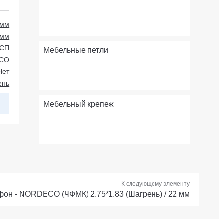
 мм
 мм
ДСП
Мебельные петли
CO
Нет
ень
Мебельный крепеж
К следующему элементу
он - NORDECO (ЧФМК) 2,75*1,83 (Шагрень) / 22 мм