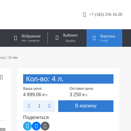
+7 (343) 216-16-20
Кабинет
Избранное
Корзина
Нет товаров
0 руб.
ь) / 16 мм
Кол-во: 4 л.
Ваша цена:
Оптовая цена:
4 899.06
3 250
₽
/л.
₽
/л.
В корзину
Поделиться
 мм