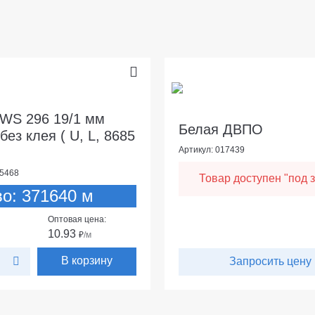
WS 296 19/1 мм
Белая ДВПО
без клея ( U, L, 8685
Артикул: 017439
25468
Товар доступен "под з
во: 371640 м
Оптовая цена:
10.93
₽
/м
В корзину
Запросить цену