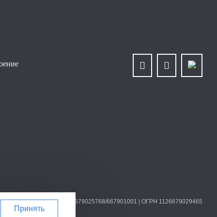
роение
О «Уралплит» | ИНН/КПП 6679025768/667901001 | ОГРН 1126679029465
Принять