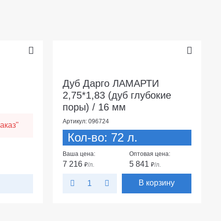
Дуб Дарго ЛАМАРТИ
2,75*1,83 (дуб глубокие
поры) / 16 мм
Артикул: 096724
аказ"
Кол-во: 72 л.
Ваша цена:
Оптовая цена:
7 216
5 841
₽
/л.
₽
/л.
В корзину