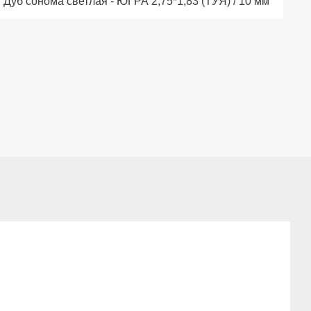
Дуб сонома светлая - ЮГРА 2,75*1,83 (ТУЯ) / 10 мм