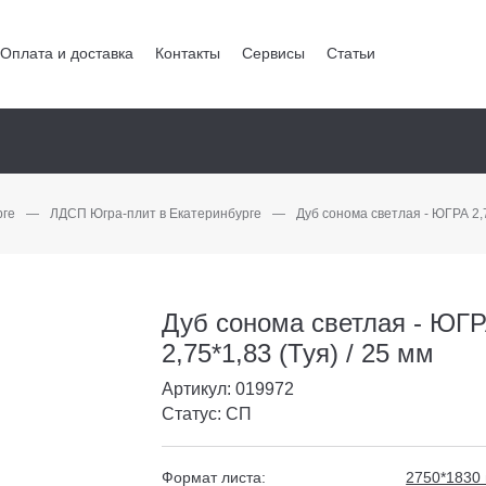
Оплата и доставка
Контакты
Сервисы
Статьи
рге
—
ЛДСП Югра-плит в Екатеринбурге
—
Дуб сонома светлая - ЮГРА 2,7
Дуб сонома светлая - ЮГ
2,75*1,83 (Туя) / 25 мм
Артикул: 019972
Статус: СП
Формат листа:
2750*1830