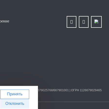
роение
О «Уралплит» | ИНН/КПП 6679025768/667901001 | ОГРН 1126679029465
Принять
Отклонить