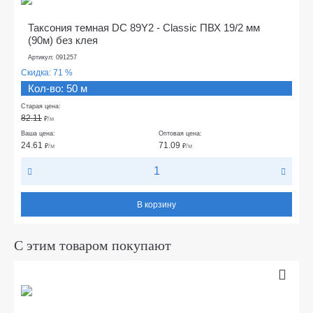
Таксония темная DC 89Y2 - Classic ПВХ 19/2 мм
(90м) без клея
Артикул: 091257
Скидка:
71 %
Кол-во: 50 м
Старая цена:
82.11
₽
/м
Ваша цена:
Оптовая цена:
24.61
71.09
₽
/м
₽
/м
В корзину
С этим товаром покупают