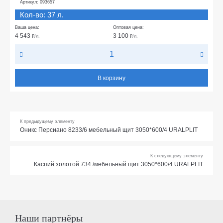
Артикул: 093657
Кол-во: 37 л.
Ваша цена:
Оптовая цена:
4 543
3 100
₽
/л.
₽
/л.
В корзину
К предыдущему элементу
Оникс Персиано 8233/6 мебельный щит 3050*600/4 URALPLIT
К следующему элементу
Каспий золотой 734 /мебельный щит 3050*600/4 URALPLIT
Наши партнёры