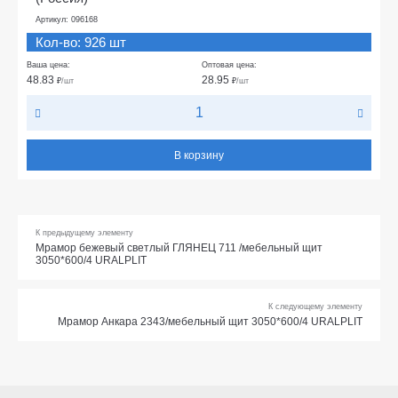
Артикул: 096168
Кол-во: 926 шт
Ваша цена:
Оптовая цена:
48.83
28.95
₽
/шт
₽
/шт
В корзину
К предыдущему элементу
Мрамор бежевый светлый ГЛЯНЕЦ 711 /мебельный щит
3050*600/4 URALPLIT
К следующему элементу
Мрамор Анкара 2343/мебельный щит 3050*600/4 URALPLIT