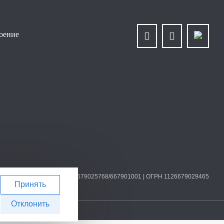
роение
О «Уралплит» | ИНН/КПП 6679025768/667901001 | ОГРН 1126679029465
Принять
Отклонить