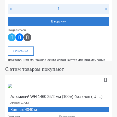
В корзину
Поделиться
Описание
Двусторонняя монтажная лента используется для приклеивания
зеркал в мебельной промышленности, для крепления крючков,
диспензеров, дисплеев, монтажных коробов и т.п.
С этим товаром покупают
Алюминий WH 1460 25/2 мм (100м) без клея ( U, L )
Артикул: 017052
Кол-во: 4040 м
Ваша цена:
Оптовая цена: