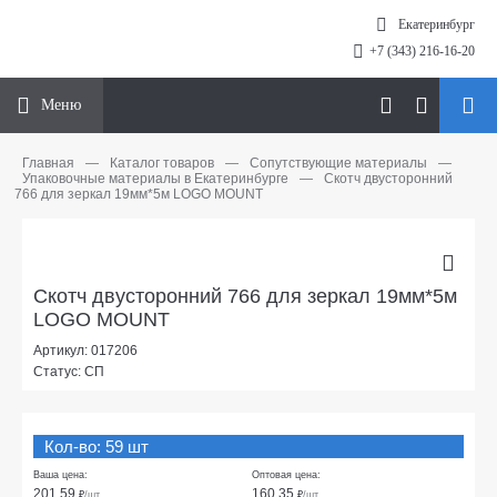
Екатеринбург
+7 (343) 216-16-20
Меню
Главная
—
Каталог товаров
—
Сопутствующие материалы
—
Упаковочные материалы в Екатеринбурге
—
Скотч двусторонний
766 для зеркал 19мм*5м LOGO MOUNT
Скотч двусторонний 766 для зеркал 19мм*5м
LOGO MOUNT
Артикул: 017206
Статус: СП
Кол-во: 59 шт
Ваша цена:
Оптовая цена:
201.59
160.35
₽
/шт
₽
/шт